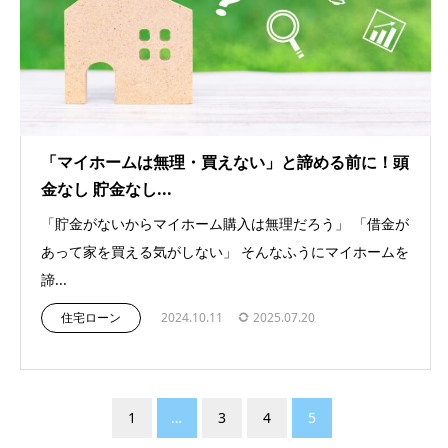
「マイホームは無理・買えない」と諦める前に！頭
金なし 貯金なし...
「貯金がないからマイホーム購入は無理だろう」 「借金が
あって家を買える気がしない」 そんなふうにマイホームを
諦...
住宅ローン
2024.10.11
2025.07.20
1
…
3
4
5